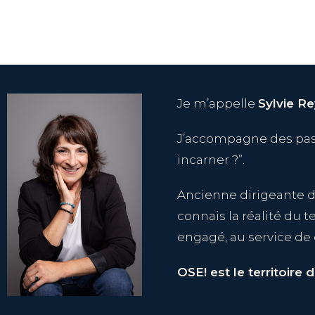
Je m’appelle
Sylvie R
J’accompagne des passa
incarner ?”.
Ancienne dirigeante d
connais la réalité du 
engagé, au service de 
OSE! est le territoire d