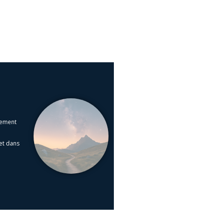
nement
et dans