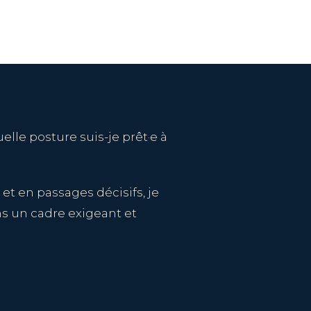
elle posture suis-je prêt·e à
 en passages décisifs, je
ns un cadre exigeant et