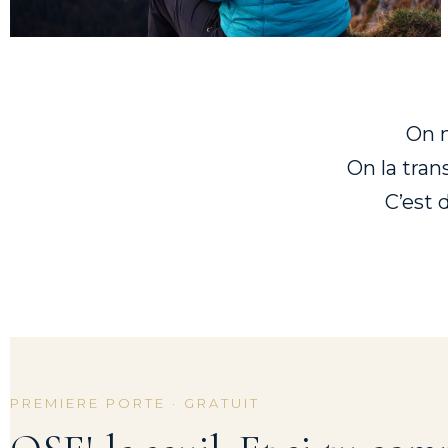
On n
On la tran
C’est 
PREMIERE PORTE · GRATUIT