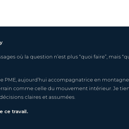
ey
.
ges où la question n’est plus “quoi faire”, mais “qu
e PME, aujourd’hui accompagnatrice en montagne et
terrain comme celle du mouvement intérieur. Je tie
décisions claires et assumées.
e ce travail.