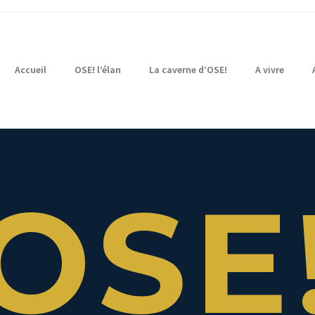
Accueil
OSE! l’élan
La caverne d’OSE!
A vivre
OSE