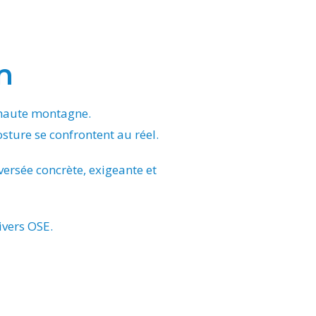
m
 haute montagne.
sture se confrontent au réel.
aversée concrète, exigeante et
ivers OSE.