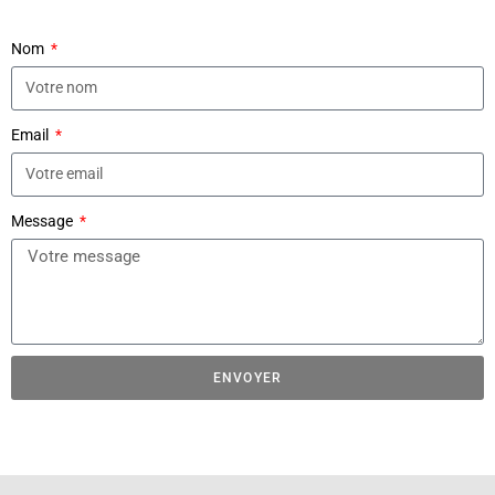
Nom
Email
Message
ENVOYER
A
l
t