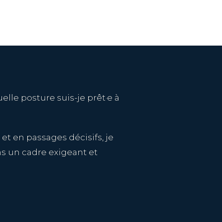
elle posture suis-je prêt·e à
 en passages décisifs, je
ns un cadre exigeant et