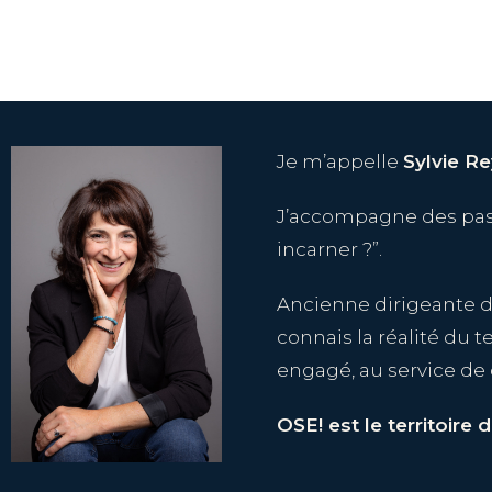
Je m’appelle
Sylvie R
J’accompagne des passa
incarner ?”.
Ancienne dirigeante d
connais la réalité du 
engagé, au service de 
OSE! est le territoire d