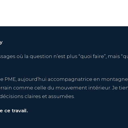
ey
.
ges où la question n’est plus “quoi faire”, mais “qu
e PME, aujourd’hui accompagnatrice en montagne et
terrain comme celle du mouvement intérieur. Je tie
décisions claires et assumées.
e ce travail.