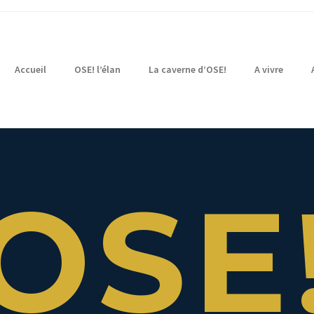
Accueil
OSE! l’élan
La caverne d’OSE!
A vivre
OSE