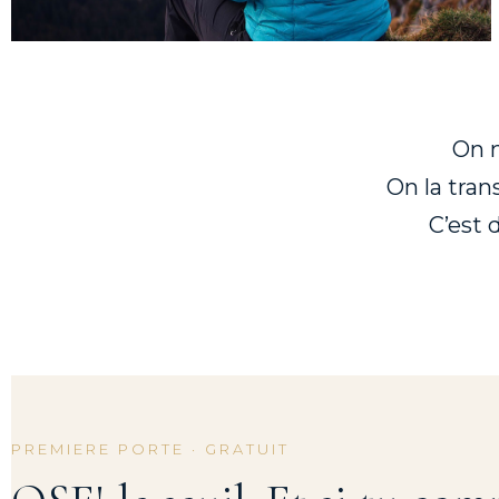
On n
On la tran
C’est 
PREMIERE PORTE · GRATUIT