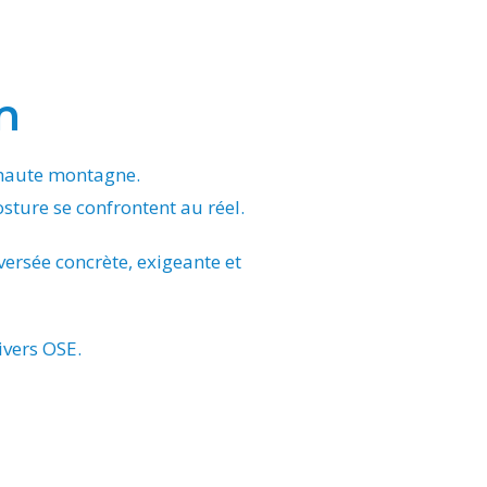
m
 haute montagne.
sture se confrontent au réel.
aversée concrète, exigeante et
ivers OSE.