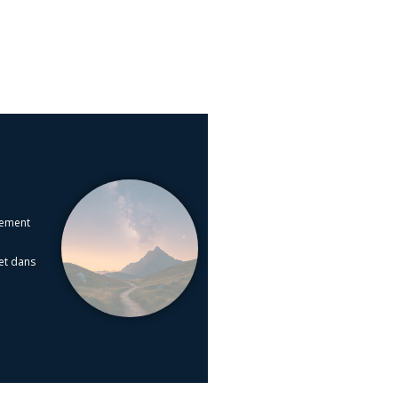
nement
et dans