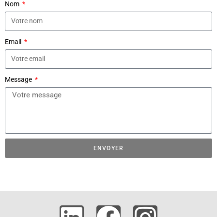
Nom
Email
Message
ENVOYER
A
l
t
e
r