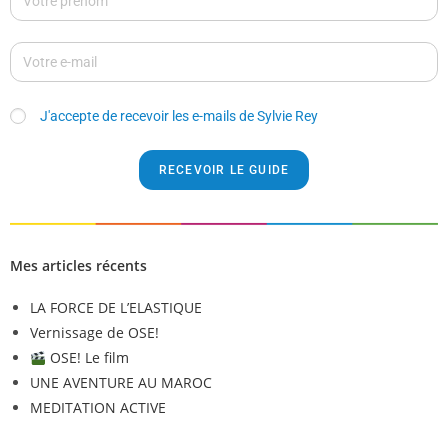
J'accepte de recevoir les e-mails de Sylvie Rey
RECEVOIR LE GUIDE
A
l
t
Mes articles récents
e
r
LA FORCE DE L’ELASTIQUE
n
Vernissage de OSE!
a
OSE! Le film
t
UNE AVENTURE AU MAROC
i
MEDITATION ACTIVE
v