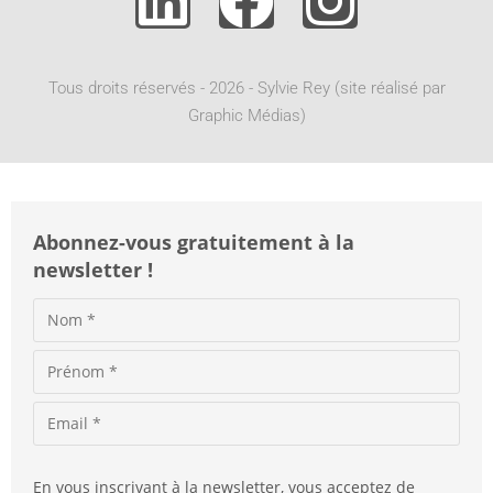
n
a
t
Tous droits réservés - 2026 - Sylvie Rey (site réalisé par
i
Graphic Médias)
v
e
:
Abonnez-vous gratuitement à la
newsletter !
En vous inscrivant à la newsletter, vous acceptez de