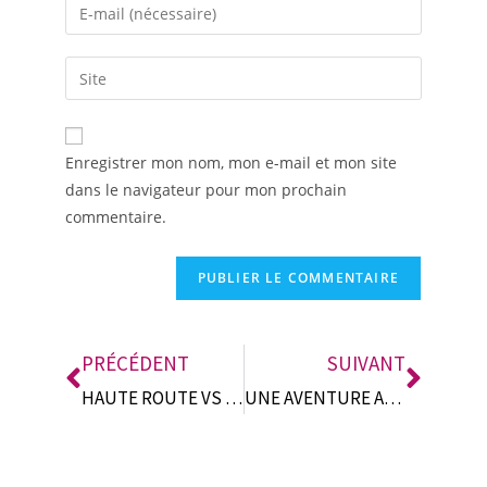
A
Enregistrer mon nom, mon e-mail et mon site
l
dans le navigateur pour mon prochain
t
commentaire.
e
r
n
a
t
i
PRÉCÉDENT
SUIVANT
v
HAUTE ROUTE VS AUTRE ROUTE
UNE AVENTURE AU MAROC
e
: