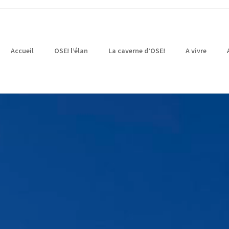
Accueil
OSE! l’élan
La caverne d’OSE!
A vivre