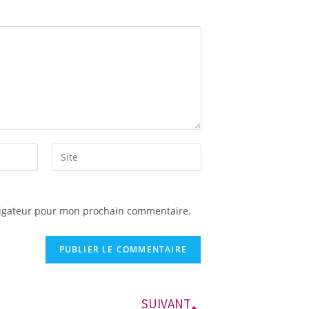
A
vigateur pour mon prochain commentaire.
l
t
e
r
n
a
SUIVANT