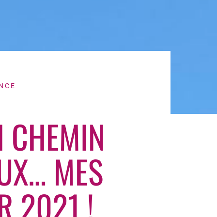
NCE
N CHEMIN
UX… MES
 2021 !