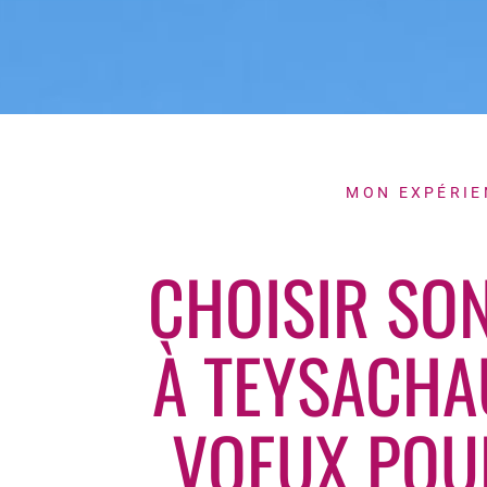
MON EXPÉRIE
CHOISIR SO
À TEYSACHA
VOEUX POUR