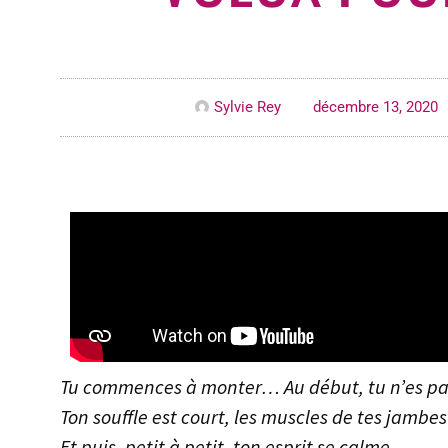
Sylvie Rey
décembre 13, 2020
Tu commences à monter… Au début, tu n’es pas t
Ton souffle est court, les muscles de tes jambes
Et puis, petit à petit, ton esprit se calme.