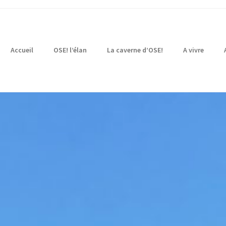
Accueil
OSE! l’élan
La caverne d’OSE!
A vivre