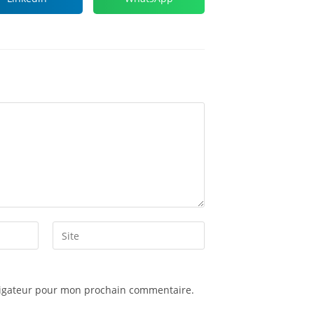
A
vigateur pour mon prochain commentaire.
l
t