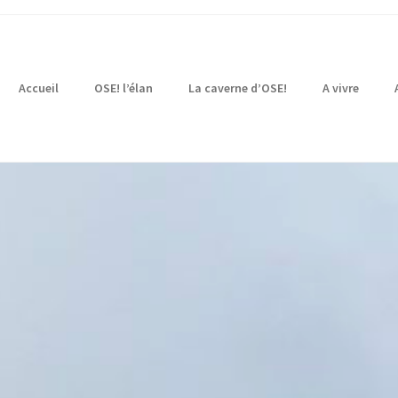
Accueil
OSE! l’élan
La caverne d’OSE!
A vivre