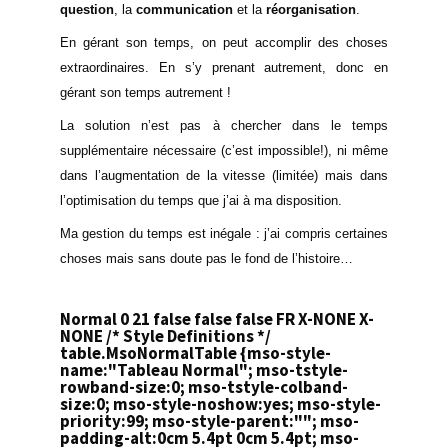
question
, la
communication
et la
réorganisation
.
En gérant son temps, on peut accomplir des choses
extraordinaires. En s’y prenant autrement, donc en
gérant son temps autrement !
La solution n’est pas à chercher dans le temps
supplémentaire nécessaire (c’est impossible!), ni même
dans l’augmentation de la vitesse (limitée) mais dans
l’optimisation du temps que j’ai à ma disposition.
Ma gestion du temps est inégale : j’ai compris certaines
choses mais sans doute pas le fond de l’histoire…
Normal 0 21 false false false FR X-NONE X-
NONE
/* Style Definitions */
table.MsoNormalTable {mso-style-
name:"Tableau Normal"; mso-tstyle-
rowband-size:0; mso-tstyle-colband-
size:0; mso-style-noshow:yes; mso-style-
priority:99; mso-style-parent:""; mso-
padding-alt:0cm 5.4pt 0cm 5.4pt; mso-