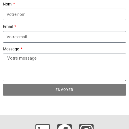
Nom
Email
Message
ENVOYER
A
l
t
e
r