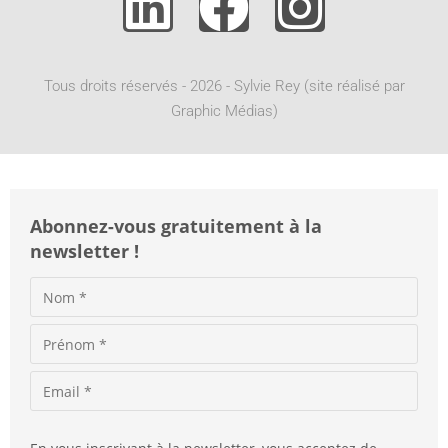
n
a
t
Tous droits réservés - 2026 - Sylvie Rey (site réalisé par
i
Graphic Médias)
v
e
:
Abonnez-vous gratuitement à la
newsletter !