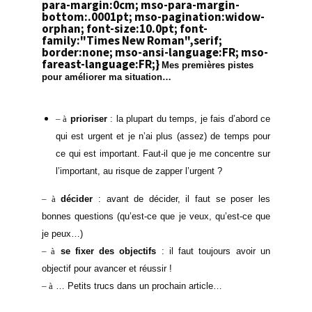
para-margin:0cm; mso-para-margin-
bottom:.0001pt; mso-pagination:widow-
orphan; font-size:10.0pt; font-
family:"Times New Roman",serif;
border:none; mso-ansi-language:FR; mso-
fareast-language:FR;}
Mes
premières pistes
pour améliorer ma situation…
– à
prioriser
:
la plupart du temps, je fais d’abord ce
qui est urgent et je n’ai plus (assez) de temps pour
ce qui est important.
Faut-il que je me concentre sur
l’important, au risque de zapper l’urgent ?
– à
décider
:
avant de décider, il faut se poser les
bonnes questions (qu’est-ce que je veux, qu’est-ce que
je peux…)
– à
se fixer des objectifs
:
il faut toujours avoir un
objectif pour avancer et réussir !
– à
… Petits trucs dans un prochain article…