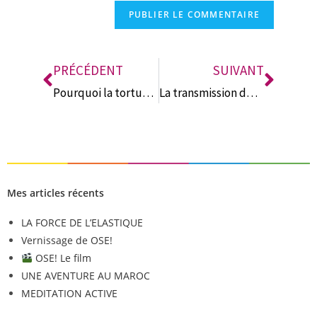
n
a
t
i
PRÉCÉDENT
SUIVANT
v
Pourquoi la tortue comme symbole ?
La transmission du savoir
e
:
Mes articles récents
LA FORCE DE L’ELASTIQUE
Vernissage de OSE!
OSE! Le film
UNE AVENTURE AU MAROC
MEDITATION ACTIVE