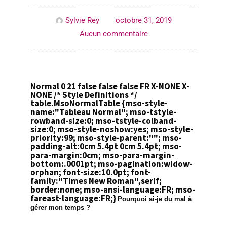
Sylvie Rey
octobre 31, 2019
Aucun commentaire
Normal 0 21 false false false FR X-NONE X-
NONE
/* Style Definitions */
table.MsoNormalTable {mso-style-
name:"Tableau Normal"; mso-tstyle-
rowband-size:0; mso-tstyle-colband-
size:0; mso-style-noshow:yes; mso-style-
priority:99; mso-style-parent:""; mso-
padding-alt:0cm 5.4pt 0cm 5.4pt; mso-
para-margin:0cm; mso-para-margin-
bottom:.0001pt; mso-pagination:widow-
orphan; font-size:10.0pt; font-
family:"Times New Roman",serif;
border:none; mso-ansi-language:FR; mso-
fareast-language:FR;}
Pourquoi
ai-je du mal à
gérer mon temps ?