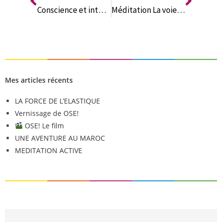
v
Conscience et intuition
Méditation La voie de la Tortue : l’intégrale !
e
:
Mes articles récents
LA FORCE DE L’ELASTIQUE
Vernissage de OSE!
OSE! Le film
UNE AVENTURE AU MAROC
MEDITATION ACTIVE