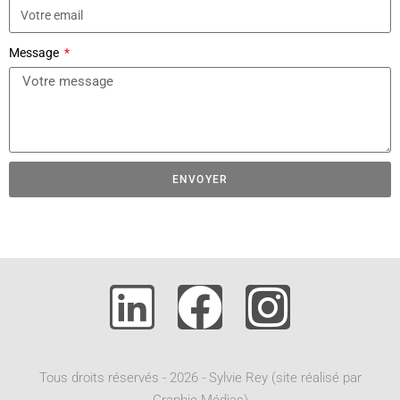
Message
ENVOYER
A
l
t
e
r
n
a
t
Tous droits réservés - 2026 - Sylvie Rey (site réalisé par
i