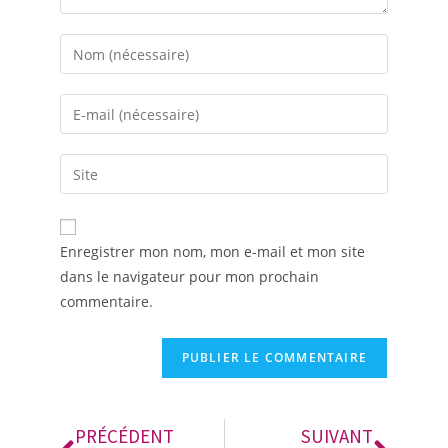
A
Enregistrer mon nom, mon e-mail et mon site
l
dans le navigateur pour mon prochain
t
commentaire.
e
r
n
a
t
i
PRÉCÉDENT
SUIVANT