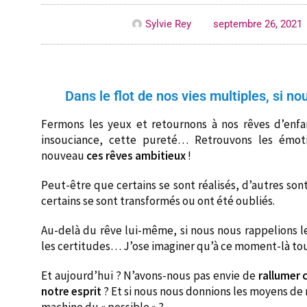
Sylvie Rey
septembre 26, 2021
Dans le flot de nos vies multiples, si n
Fermons les yeux et retournons à nos rêves d’enfan
insouciance, cette pureté… Retrouvons les émoti
nouveau
ces rêves ambitieux
!
Peut-être que certains se sont réalisés, d’autres son
certains se sont transformés ou ont été oubliés.
Au-delà du rêve lui-même, si nous nous rappelions les
les certitudes… J’ose imaginer qu’à ce moment-là tout
Et aujourd’hui ? N’avons-nous pas envie de
rallumer 
notre esprit
? Et si nous nous donnions les moyens de r
machine du « possible » ?