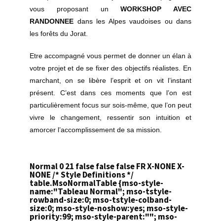
vous proposant un
WORKSHOP AVEC
RANDONNEE
dans les Alpes vaudoises ou dans
les forêts du Jorat.
Etre accompagné vous permet de donner un élan à
votre projet et de se fixer des objectifs réalistes. En
marchant, on se libère l’esprit et on vit l’instant
présent. C’est dans ces moments que l’on est
particulièrement focus sur sois-même, que l’on peut
vivre le changement, ressentir son intuition et
amorcer l’accomplissement de sa mission.
Normal 0 21 false false false FR X-NONE X-
NONE
/* Style Definitions */
table.MsoNormalTable {mso-style-
name:"Tableau Normal"; mso-tstyle-
rowband-size:0; mso-tstyle-colband-
size:0; mso-style-noshow:yes; mso-style-
priority:99; mso-style-parent:""; mso-