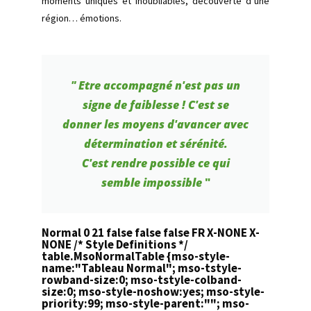
moments uniques et inoubliables, découverte d’une
région… émotions.
" Etre accompagné n'est pas un
signe de faiblesse ! C'est se
donner les moyens d'avancer avec
détermination et sérénité.
C'est rendre possible ce qui
semble impossible
"
Normal 0 21 false false false FR X-NONE X-
NONE
/* Style Definitions */
table.MsoNormalTable {mso-style-
name:"Tableau Normal"; mso-tstyle-
rowband-size:0; mso-tstyle-colband-
size:0; mso-style-noshow:yes; mso-style-
priority:99; mso-style-parent:""; mso-