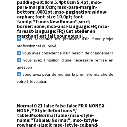
padding-alt:0cm 5.4pt 0cm 5.4pt; mso-
para-margin:0cm; mso-para-margin-
bottom:.0001pt; mso-pagination:widow-
orphan; font-size:10.0pt; font-
family:"Times New Roman",serif;
border:none; mso-ansi-language:FR; mso-
fareast-language:FR;}
Cet atelier en
marchant est fait pour vous si...
vous ressentez les prémices d’un futur projet
professionnel ou privé
vous avez conscience d’un besoin de changement
vous avez l’intuition d’une nécessaire remise en
question
vous avez peur de monter la première marche de
votre (r)évolution
Normal 0 21 false false false FR X-NONE X-
NONE
/* Style Definitions */
table.MsoNormalTable {mso-style-
name:"Tableau Normal"; mso-tstyle-
rowband-size:0; mso-tstyle-colband-