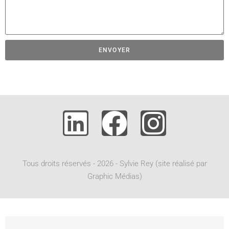
ENVOYER
A
l
t
e
r
n
a
t
Tous droits réservés - 2026 - Sylvie Rey (site réalisé par
i
Graphic Médias)
v
e
: