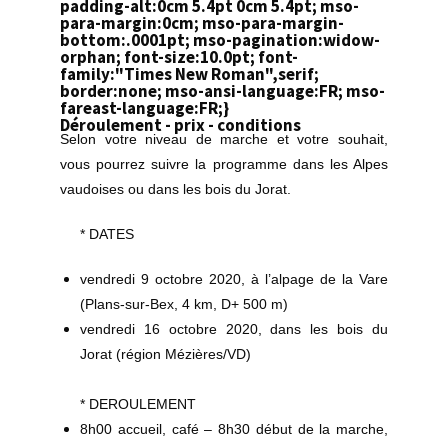
padding-alt:0cm 5.4pt 0cm 5.4pt; mso-
para-margin:0cm; mso-para-margin-
bottom:.0001pt; mso-pagination:widow-
orphan; font-size:10.0pt; font-
family:"Times New Roman",serif;
border:none; mso-ansi-language:FR; mso-
fareast-language:FR;}
Déroulement - prix - conditions
Selon votre niveau de marche et votre souhait,
vous pourrez suivre la programme dans les Alpes
vaudoises ou dans les bois du Jorat.
* DATES
vendredi 9 octobre 2020, à l’alpage de la Vare
(Plans-sur-Bex, 4 km, D+ 500 m)
vendredi 16 octobre 2020, dans les bois du
Jorat (région Mézières/VD)
* DEROULEMENT
8h00 accueil, café – 8h30 début de la marche,