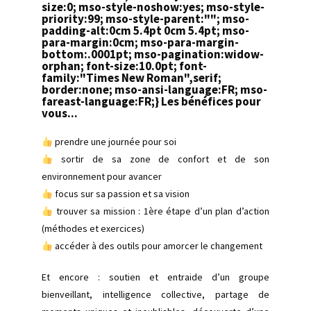
size:0; mso-style-noshow:yes; mso-style-
priority:99; mso-style-parent:""; mso-
padding-alt:0cm 5.4pt 0cm 5.4pt; mso-
para-margin:0cm; mso-para-margin-
bottom:.0001pt; mso-pagination:widow-
orphan; font-size:10.0pt; font-
family:"Times New Roman",serif;
border:none; mso-ansi-language:FR; mso-
fareast-language:FR;}
Les bénéfices pour
vous...
prendre une journée pour soi
sortir de sa zone de confort et de son
environnement pour avancer
focus sur sa passion et sa vision
trouver sa mission : 1ère étape d’un plan d’action
(méthodes et exercices)
accéder à des outils pour amorcer le changement
Et encore : soutien et entraide d’un groupe
bienveillant, intelligence collective, partage de