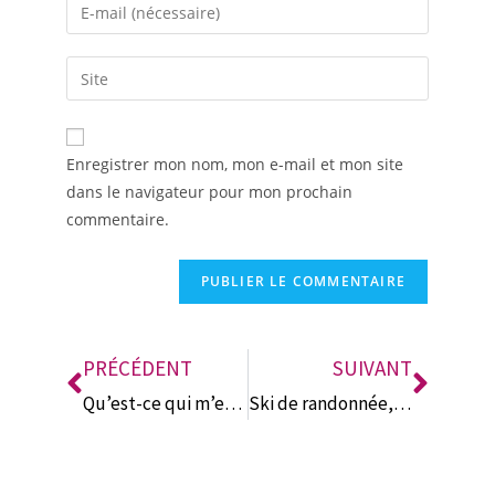
A
Enregistrer mon nom, mon e-mail et mon site
l
dans le navigateur pour mon prochain
t
commentaire.
e
r
n
a
t
i
PRÉCÉDENT
SUIVANT
v
Qu’est-ce qui m’empêche encore de passer à l’action?
Ski de randonnée, et si vous veniez avec moi ?
e
: