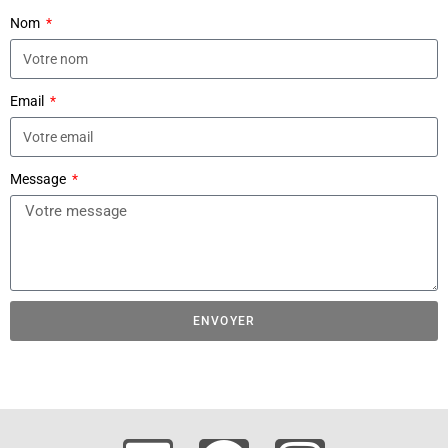
Nom
Email
Message
ENVOYER
A
l
t
e