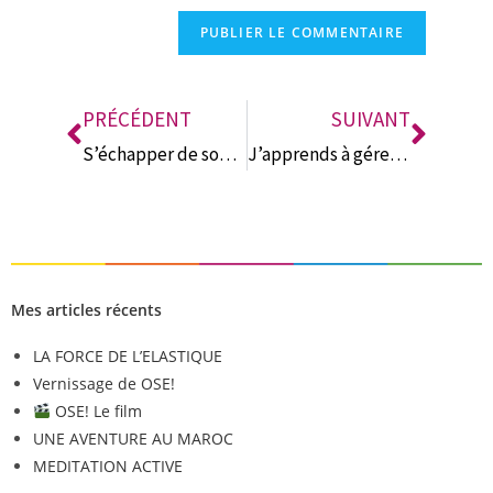
n
a
t
i
PRÉCÉDENT
SUIVANT
v
S’échapper de son quotidien !
J’apprends à gérer mon temps #2
e
:
Mes articles récents
LA FORCE DE L’ELASTIQUE
Vernissage de OSE!
OSE! Le film
UNE AVENTURE AU MAROC
MEDITATION ACTIVE