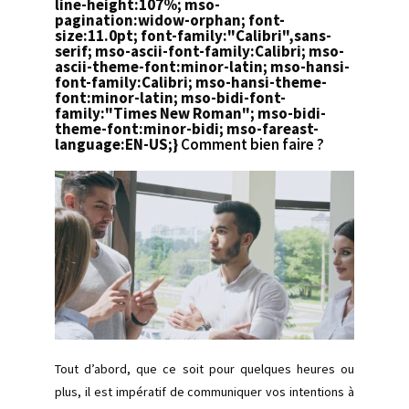
line-height:107%; mso-
pagination:widow-orphan; font-
size:11.0pt; font-family:"Calibri",sans-
serif; mso-ascii-font-family:Calibri; mso-
ascii-theme-font:minor-latin; mso-hansi-
font-family:Calibri; mso-hansi-theme-
font:minor-latin; mso-bidi-font-
family:"Times New Roman"; mso-bidi-
theme-font:minor-bidi; mso-fareast-
language:EN-US;}
Comment bien faire ?
Tout d’abord, que ce soit pour quelques heures ou
plus, il est impératif de communiquer vos intentions à