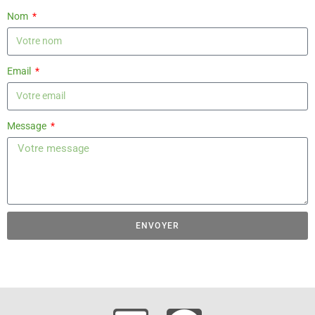
Nom
Email
Message
ENVOYER
A
l
t
e