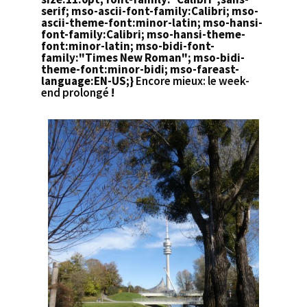
serif; mso-ascii-font-family:Calibri; mso-
ascii-theme-font:minor-latin; mso-hansi-
font-family:Calibri; mso-hansi-theme-
font:minor-latin; mso-bidi-font-
family:"Times New Roman"; mso-bidi-
theme-font:minor-bidi; mso-fareast-
language:EN-US;}
Encore mieux: le week-
end
prolongé
!