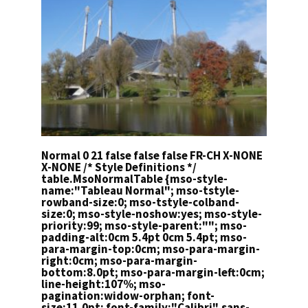
Normal 0 21 false false false FR-CH X-NONE
X-NONE
/* Style Definitions */
table.MsoNormalTable {mso-style-
name:"Tableau Normal"; mso-tstyle-
rowband-size:0; mso-tstyle-colband-
size:0; mso-style-noshow:yes; mso-style-
priority:99; mso-style-parent:""; mso-
padding-alt:0cm 5.4pt 0cm 5.4pt; mso-
para-margin-top:0cm; mso-para-margin-
right:0cm; mso-para-margin-
bottom:8.0pt; mso-para-margin-left:0cm;
line-height:107%; mso-
pagination:widow-orphan; font-
size:11.0pt; font-family:"Calibri",sans-