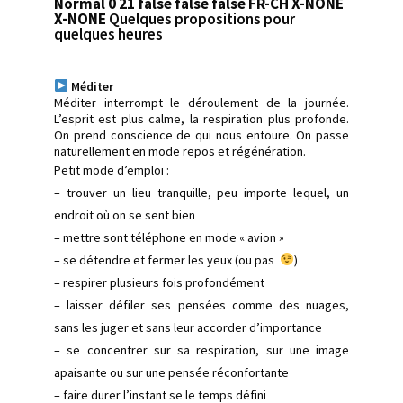
Normal 0 21 false false false FR-CH X-NONE
X-NONE
Quelques propositions pour
quelques heures
Méditer
Méditer interrompt le déroulement de la journée.
L’esprit est plus calme, la respiration plus profonde.
On prend conscience de qui nous entoure. On passe
naturellement en mode repos et régénération.
Petit mode d’emploi :
– trouver un lieu tranquille, peu importe lequel, un
endroit où on se sent bien
– mettre sont téléphone en mode « avion »
– se détendre et fermer les yeux (ou pas
)
– respirer plusieurs fois profondément
– laisser défiler ses pensées comme des nuages,
sans les juger et sans leur accorder d’importance
– se concentrer sur sa respiration, sur une image
apaisante ou sur une pensée réconfortante
– faire durer l’instant se le temps défini