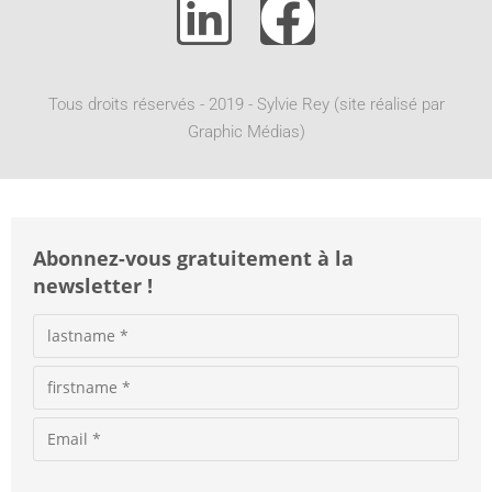
r
n
a
t
Tous droits réservés - 2019 - Sylvie Rey (site réalisé par
i
Graphic Médias)
v
e
:
Abonnez-vous gratuitement à la
newsletter !