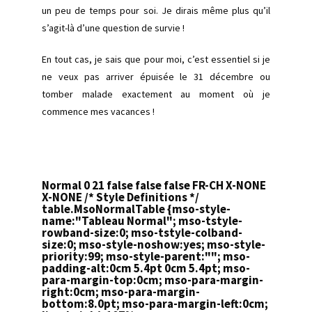
un peu de temps pour soi. Je dirais même plus qu’il
s’agit-là d’une question de survie !
En tout cas, je sais que pour moi, c’est essentiel si je
ne veux pas arriver épuisée le 31 décembre ou
tomber malade exactement au moment où je
commence mes vacances !
Normal 0 21 false false false FR-CH X-NONE
X-NONE
/* Style Definitions */
table.MsoNormalTable {mso-style-
name:"Tableau Normal"; mso-tstyle-
rowband-size:0; mso-tstyle-colband-
size:0; mso-style-noshow:yes; mso-style-
priority:99; mso-style-parent:""; mso-
padding-alt:0cm 5.4pt 0cm 5.4pt; mso-
para-margin-top:0cm; mso-para-margin-
right:0cm; mso-para-margin-
bottom:8.0pt; mso-para-margin-left:0cm;