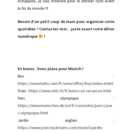
échappée, je suis motivée pour le dernier rush avant
la fin du monde !!!
Besoin d’un petit coup de main pour organiser votre
quotidien ? Contactez-moi…juste avant votre détox
numérique
!
En bonus : bons plans pour Münich !
Bus :
https://www.bahn.com/fr/view/offres/bus/index.shtml
Train :
https://www.sbb.ch/fr/loisirs-et-vacances.html
Parc olympique :
https://www.muenchen.de/int/fr/curiosites/parcs/par
c-olympique.html
Jardin anglais :
https://www.yourcitydreams.com/munich/jardin-