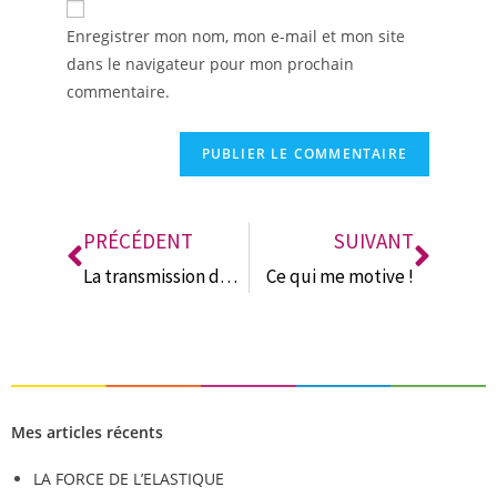
A
Enregistrer mon nom, mon e-mail et mon site
l
dans le navigateur pour mon prochain
t
commentaire.
e
r
n
a
t
i
PRÉCÉDENT
SUIVANT
v
La transmission du savoir
Ce qui me motive !
e
:
Mes articles récents
LA FORCE DE L’ELASTIQUE