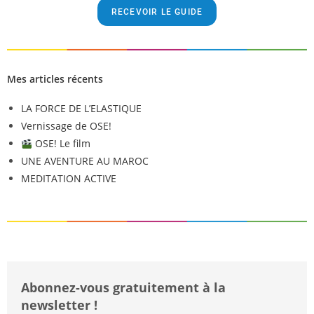
RECEVOIR LE GUIDE
A
l
t
Mes articles récents
e
r
LA FORCE DE L’ELASTIQUE
n
Vernissage de OSE!
a
OSE! Le film
t
UNE AVENTURE AU MAROC
i
MEDITATION ACTIVE
v
e
:
Abonnez-vous gratuitement à la
newsletter !