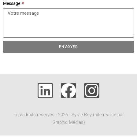
Message
ENVOYER
A
l
t
e
r
n
a
t
Tous droits réservés - 2026 - Sylvie Rey (site réalisé par
i
Graphic Médias)
v
e