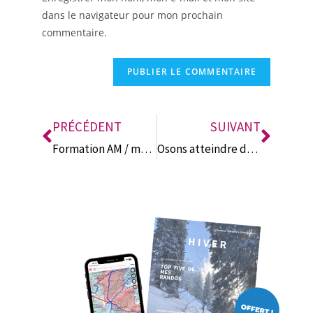
dans le navigateur pour mon prochain
t
commentaire.
e
r
n
a
t
i
PRÉCÉDENT
SUIVANT
v
Formation AM / module 7 / Nature
Osons atteindre de nouvelles altitudes
e
: