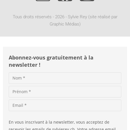
a
t
Tous droits réservés - 2026 - Sylvie Rey (site réalisé par
i
Graphic Médias)
v
e
:
Abonnez-vous gratuitement à la
newsletter !
En vous inscrivant à la newsletter, vous acceptez de
recevoir les emails de sylvierey.ch. Votre adresse email