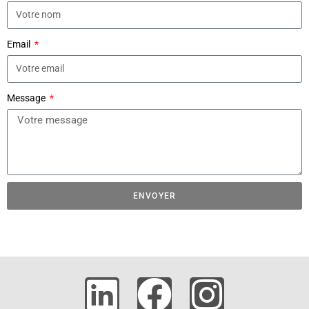
Email
Message
ENVOYER
A
l
t
e
r
n