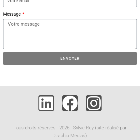
Message
ENVOYER
A
l
t
e
r
n
a
t
Tous droits réservés - 2026 - Sylvie Rey (site réalisé par
i
Graphic Médias)
v