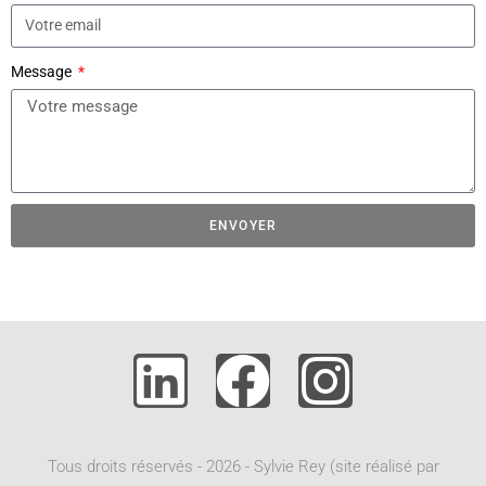
Message
ENVOYER
A
l
t
e
r
n
a
t
Tous droits réservés - 2026 - Sylvie Rey (site réalisé par
i