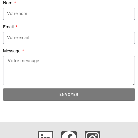
Nom
Email
Message
ENVOYER
A
l
t
e
r