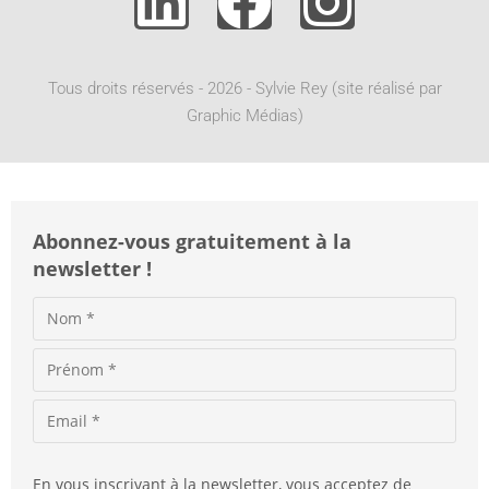
n
a
t
Tous droits réservés - 2026 - Sylvie Rey (site réalisé par
i
Graphic Médias)
v
e
:
Abonnez-vous gratuitement à la
newsletter !
En vous inscrivant à la newsletter, vous acceptez de