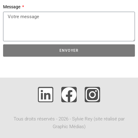
Message
ENVOYER
A
l
t
e
r
n
a
t
Tous droits réservés - 2026 - Sylvie Rey (site réalisé par
i
Graphic Médias)
v
e