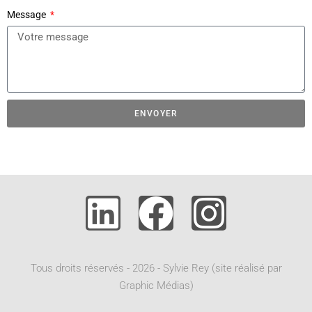
Message
ENVOYER
A
l
t
e
r
n
a
t
Tous droits réservés - 2026 - Sylvie Rey (site réalisé par
i
Graphic Médias)
v
e